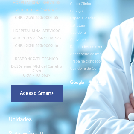
HOSPITAL SINAI SERVICOS
Corpo Clínico
MEDICOS S.A. (PALMAS)
Serviços
CNPJ: 21.791.633/0001-35
Especialidades
Estrutura
HOSPITAL SINAI SERVICOS
Ouvidoria
MEDICOS S.A. (ARAGUAÍNA)
Convênios
CNPJ: 21.791.633/0002-16
Resultados de exames
Assessoria de imprensa
RESPONSÁVEL TÉCNICO
Trabalhe conosco
Dr. Sóstenes Michael Carreiro
Ouvidoria de Compliance
Silva
CRM - TO 3629
Acesso Smart
Unidades
Araguaína - TO