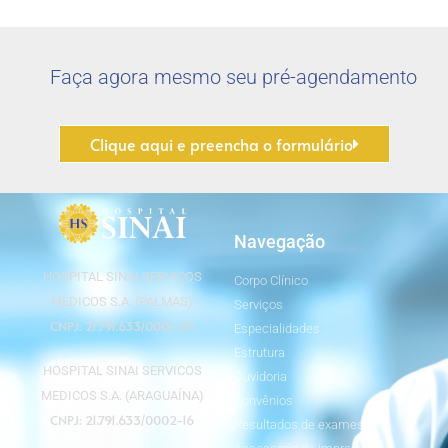
Faça agora mesmo seu pré-agendamento
Clique aqui e preencha o formulário
Navegação
HOSPITAL SINAI SERVICOS
Corpo Clínico
MEDICOS S.A. (PALMAS)
Serviços
CNPJ: 21.791.633/0001-35
Especialidades
Estrutura
HOSPITAL SINAI SERVICOS
Ouvidoria
MEDICOS S.A. (ARAGUAÍNA)
Convênios
CNPJ: 21.791.633/0002-16
Resultados de exames