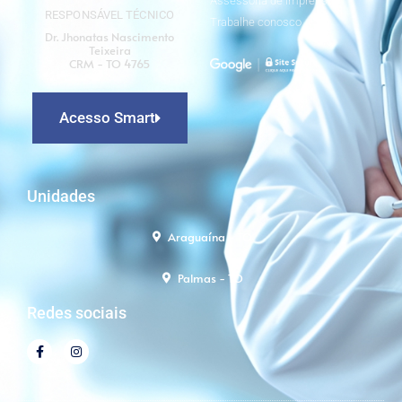
Assessoria de imprensa
RESPONSÁVEL TÉCNICO
Trabalhe conosco
Dr. Jhonatas Nascimento
Teixeira
CRM - TO 4765
Acesso Smart
Unidades
Araguaína - TO
Palmas - TO
Redes sociais