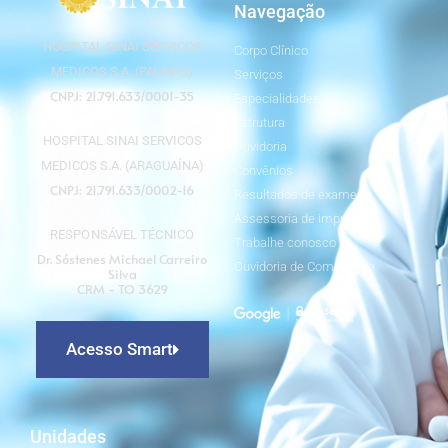
Navegação
HOSPITAL SINAI SERVICOS
Corpo Clínico
MEDICOS S.A. (PALMAS)
Serviços
CNPJ: 21.791.633/0001-35
Especialidades
Estrutura
HOSPITAL SINAI SERVICOS
Ouvidoria
MEDICOS S.A. (ARAGUAÍNA)
Convênios
CNPJ: 21.791.633/0002-16
Resultados de exames
Assessoria de imprensa
RESPONSÁVEL TÉCNICO
Trabalhe conosco
Dr. Sóstenes Michael Carreiro
Ouvidoria de Compliance
Silva
CRM - TO 3629
Acesso Smart
Unidades