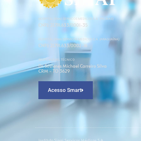
HOSPITAL SINAI SERVICOS MEDICOS S.A. (PALMAS)
CNPJ: 21.791.633/0001-35
HOSPITAL SINAI SERVICOS MEDICOS S.A. (ARAGUAÍNA)
CNPJ: 21.791.633/0002-16
RESPONSÁVEL TÉCNICO
Dr. Sóstenes Michael Carreiro Silva
CRM - TO 3629
Acesso Smart
Instituto Sinai Serviços Médicos S.A.