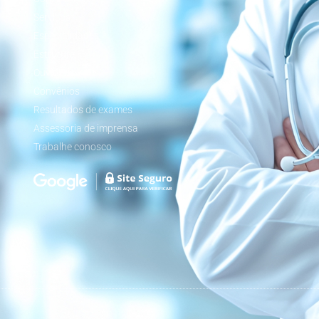
Serviços
Especialidades
Estrutura
Ouvidoria
Convênios
Resultados de exames
Assessoria de imprensa
Trabalhe conosco