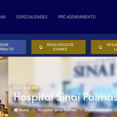
NAI
ESPECIALIDADES
PRÉ-AGENDAMENTO
SSAR
RESULTADOS DE
RESU
AÍNA-TO
EXAMES
L
Você está em
Hospital Sinai Palma
Home
Hospital Sinai Palmas
Especialidades